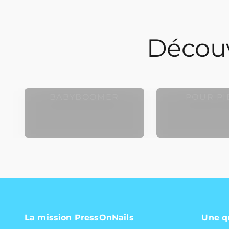
Découv
FAUX ONGLES
FAUX ON
BABYBOOMER
POUR PI
La mission PressOnNails
Une q