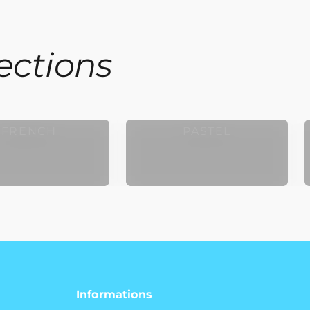
lections
UX ONGLES
FAUX ONGLES
FRENCH
PASTEL
Informations