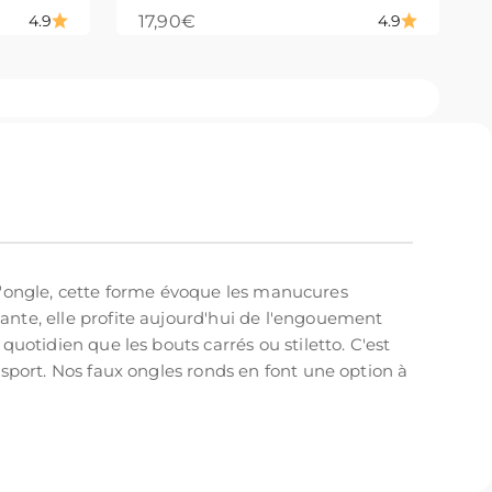
Prix de vente
17,90€
4.9
4.9
de l'ongle, cette forme évoque les manucures
ante, elle profite aujourd'hui de l'engouement
uotidien que les bouts carrés ou stiletto. C'est
 sport. Nos faux ongles ronds en font une option à