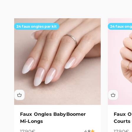
24 faux ongles par kit
24 faux ong
Faux Ongles BabyBoomer
Faux O
Mi-Longs
Courts
Prix de vente
Prix de
17,90€
17,90€
4.8