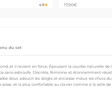
 vente
Prix de vente
17,90€
4.9
enu du set
 rond, et il revient en force. Épousant la courbe naturelle 
ce sans esbroufe. Discrète, féminine et étonnamment résist
albe doux adoucit les doigts et encaisse mieux les chocs du q
pose, et la plus confortable au clavier comme à la salle de