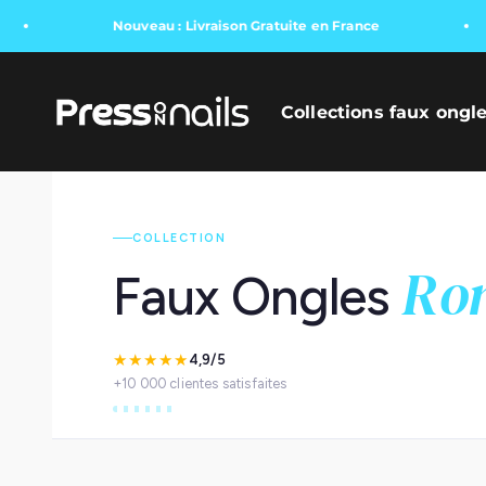
Nouveau : Livraison Gratuite en France
Press On Nails
Collections faux ongl
COLLECTION
Ro
Faux Ongles
★★★★★
4,9/5
+10 000 clientes satisfaites