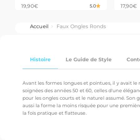
Prix de vente
Prix de
19,90€
17,90€
5.0
Accueil
Faux Ongles Ronds
Histoire
Le Guide de Style
Cont
Avant les formes longues et pointues, il y avait le
soignées des années 50 et 60, celles d'une élégan
pour les ongles courts et le naturel assumé. Son g
aussi la forme la moins risquée pour une première 
la fois pratique et flatteuse.