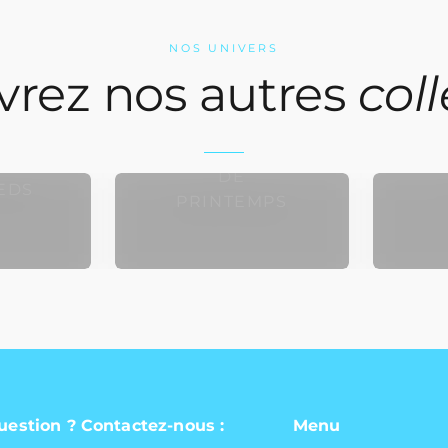
NOS UNIVERS
rez nos autres
col
FAUX ONGLES
GLES
FA
DE
EDS
PRINTEMPS
uestion ? Contactez-nous :
Menu