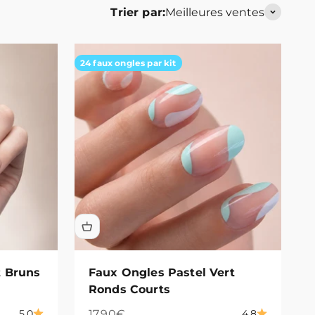
Trier par:
Meilleures ventes
24 faux ongles par kit
t Bruns
Faux Ongles Pastel Vert
Ronds Courts
Prix de vente
17,90€
5.0
4.8