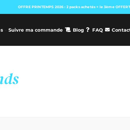
OFFRE PRINTEMPS 2026 : 2 packs achetés = le 3ème OFFERT
es
Suivre ma commande
Blog
FAQ
Contac
nds