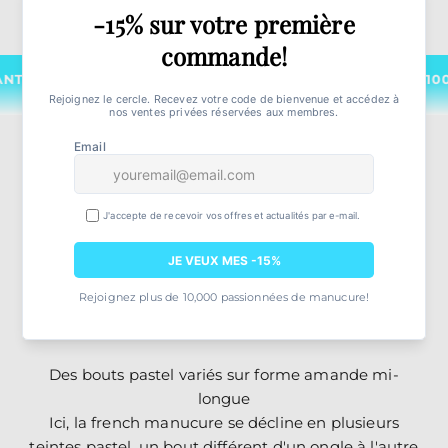
0% SATISFAIT OU REMBOURSÉ
GARANTIE 100% SATI
La french multicolore, une touche de fantaisie
Des bouts pastel variés sur forme amande mi-
longue
Ici, la french manucure se décline en plusieurs
teintes pastel, un bout différent d'un ongle à l'autre