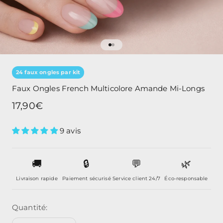
Aller à l'élément 1
Aller à l'élément 2
24 faux ongles par kit
Faux Ongles French Multicolore Amande Mi-Longs
Prix de vente
17,90€
9 avis
🚚
🔒
💬
🌿
Livraison rapide
Paiement sécurisé
Service client 24/7
Éco-responsable
Quantité: