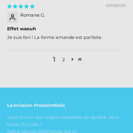
07/09/2025
Romane G.
Effet waouh
Je suis fan ! La forme amande est parfaite.
1
2
La mission PressOnNails
Vous fournir des ongles clipsables de qualité, dans
toute l'Europe !
Notre version Allemande est ici.