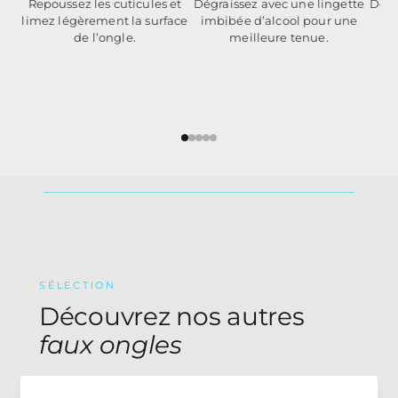
Dégraissez avec une lingette
Dépo
Repoussez les cuticules et
imbibée d’alcool pour une
col
limez légèrement la surface
meilleure tenue.
de l’ongle.
SÉLECTION
Découvrez nos autres
faux ongles