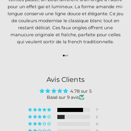
pour un effet gai et lumineux. La forme amande mi-
longue conserve une ligne douce et élégante. Ce jeu
de couleurs modernise le classique blanc tout en
restant délicat. Ces faux ongles offrent une
manucure originale et fraîche, parfaite pour celles
qui veulent sortir de la french traditionnelle.
Aller à l'élément 1
Aller à l'élément 2
Aller à l'élément 3
Avis Clients
4.78 sur 5
Basé sur 9 avis
7
2
0
0