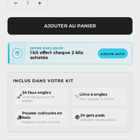
AJOUTER AU PANIER
OFFRE EXCLUSIVE
1 kit offert chaque 2 kits
AJOUTÉ AUTO
achetés
INCLUS DANS VOTRE KIT
24 faux ongles
Lime à ongles
💅
✨
12 tailles pour un fit
Pour ajuster la forme
parfait
Pousse-cuticules en
24 gels pads
🪵
🔘
bois
Adhésifs réutilisables
Prépare l'ongle naturel