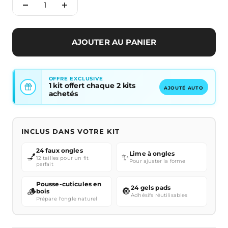
AJOUTER AU PANIER
OFFRE EXCLUSIVE
1 kit offert chaque 2 kits
AJOUTÉ AUTO
achetés
INCLUS DANS VOTRE KIT
24 faux ongles
Lime à ongles
💅
✨
12 tailles pour un fit
Pour ajuster la forme
parfait
Pousse-cuticules en
24 gels pads
🪵
🔘
bois
Adhésifs réutilisables
Prépare l'ongle naturel