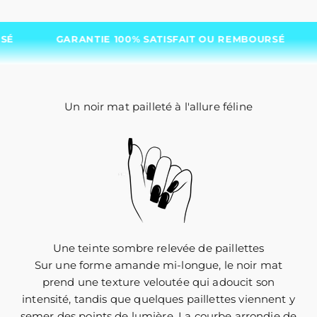
GARANTIE 100% SATISFAIT OU REMBOURSÉ
GARA
Un noir mat pailleté à l'allure féline
Une teinte sombre relevée de paillettes
Sur une forme amande mi-longue, le noir mat
prend une texture veloutée qui adoucit son
intensité, tandis que quelques paillettes viennent y
semer des points de lumière. La courbe arrondie de