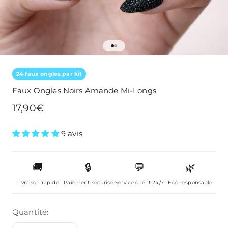
Aller à l'élément 1
Aller à l'élément 2
24 faux ongles par kit
Faux Ongles Noirs Amande Mi-Longs
Prix de vente
17,90€
9 avis
🚚
🔒
💬
🌿
Livraison rapide
Paiement sécurisé
Service client 24/7
Éco-responsable
Quantité: