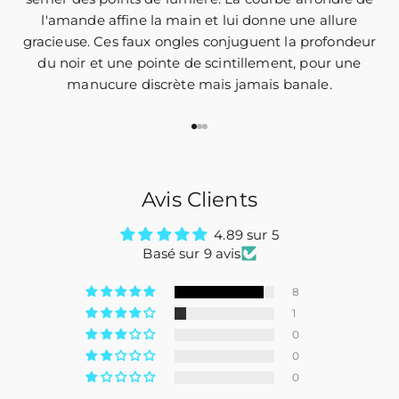
l'amande affine la main et lui donne une allure
gracieuse. Ces faux ongles conjuguent la profondeur
du noir et une pointe de scintillement, pour une
manucure discrète mais jamais banale.
Aller à l'élément 1
Aller à l'élément 2
Aller à l'élément 3
Avis Clients
4.89 sur 5
Basé sur 9 avis
8
1
0
0
0