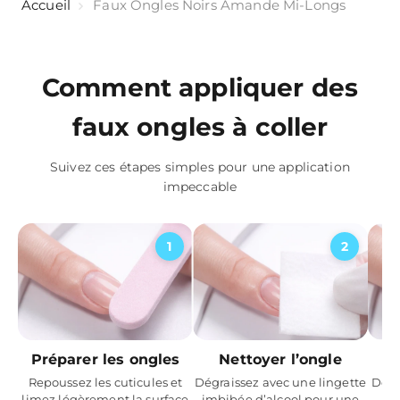
Accueil
Faux Ongles Noirs Amande Mi-Longs
Comment appliquer des
faux ongles à coller
Suivez ces étapes simples pour une application
impeccable
1
2
Nettoyer l’ongle
A
Préparer les ongles
Dégraissez avec une lingette
Dépo
Repoussez les cuticules et
imbibée d’alcool pour une
col
limez légèrement la surface