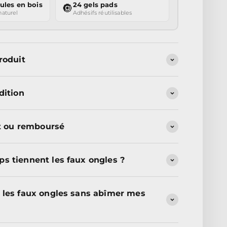
ules en bois
24 gels pads
🔘
naturel
Adhésifs réutilisables
roduit
dition
it ou remboursé
s tiennent les faux ongles ?
 les faux ongles sans abîmer mes