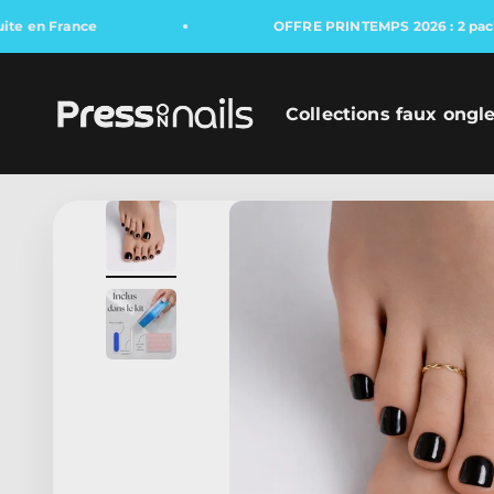
en France
OFFRE PRINTEMPS 2026 : 2 packs a
Press On Nails
Collections faux ongl