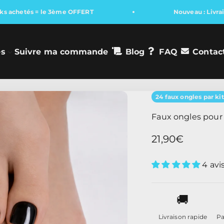
chetés = le 3ème OFFERT
Nouveau : Livraison 
es
Suivre ma commande
Blog
FAQ
Contac
24 faux ongles par kit
Faux ongles pour 
Prix de vente
21,90€
4 avi
🚚
Livraison rapide
Pa