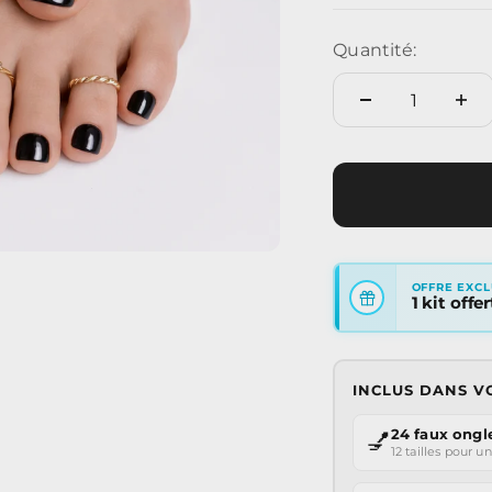
Quantité:
OFFRE EXCL
1 kit offe
INCLUS DANS V
24 faux ongl
💅
12 tailles pour un 