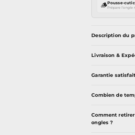
Pousse-cutic
🪵
Prépare l'ongle 
Description du p
Livraison & Expé
Garantie satisfa
Combien de temp
Comment retirer
ongles ?