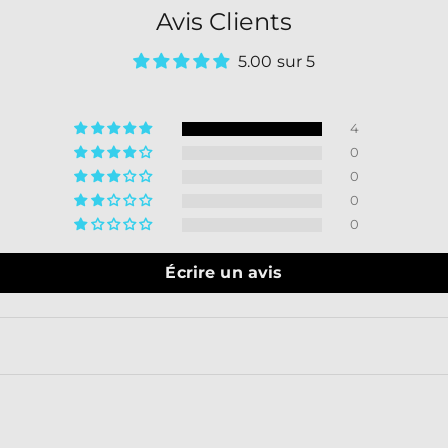
Avis Clients
5.00 sur 5
4
0
0
0
0
Écrire un avis