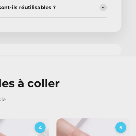
ont-ils réutilisables ?
s à coller
ble
4
5