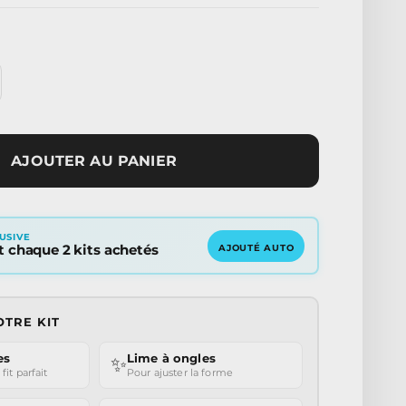
AJOUTER AU PANIER
USIVE
rt chaque 2 kits achetés
AJOUTÉ AUTO
OTRE KIT
es
Lime à ongles
✨
fit parfait
Pour ajuster la forme