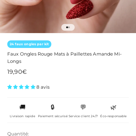
Aller à l'élément 1
Aller à l'élément 2
24 faux ongles par kit
Faux Ongles Rouge Mats à Paillettes Amande Mi-
Longs
Prix de vente
19,90€
8 avis
🚚
🔒
💬
🌿
Livraison rapide
Paiement sécurisé
Service client 24/7
Éco-responsable
Quantité: