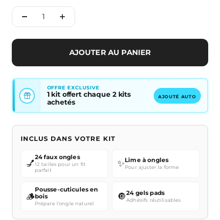
AJOUTER AU PANIER
OFFRE EXCLUSIVE
1 kit offert chaque 2 kits
AJOUTÉ AUTO
achetés
INCLUS DANS VOTRE KIT
24 faux ongles
Lime à ongles
💅
✨
12 tailles pour un fit
Pour ajuster la forme
parfait
Pousse-cuticules en
24 gels pads
🪵
🔘
bois
Adhésifs réutilisables
Prépare l'ongle naturel