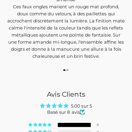
Ces faux ongles marient un rouge mat profond,
doux comme du velours, à des paillettes qui
accrochent discrètement la lumière. La finition mate
calme l'intensité de la couleur tandis que les reflets
métalliques ajoutent une pointe de fantaisie. Sur
une forme amande mi-longue, l'ensemble affine les
doigts et donne à la manucure une allure à la fois
chaleureuse et un brin festive.
Aller à l'élément 1
Aller à l'élément 2
Aller à l'élément 3
Avis Clients
5.00 sur 5
Basé sur 8 avis
8
0