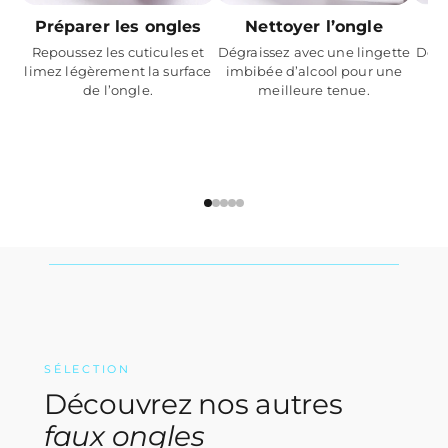
Nettoyer l’ongle
A
Préparer les ongles
Dégraissez avec une lingette
Dépo
Repoussez les cuticules et
imbibée d’alcool pour une
col
limez légèrement la surface
meilleure tenue.
de l’ongle.
SÉLECTION
Découvrez nos autres
faux ongles