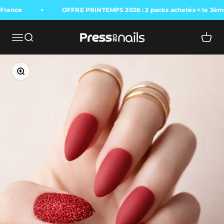
France
OFFRE PRINTEMPS 2026 : 2 packs achetés = le 3èm
Press On Nails
Ouvrir la navigation
Ouvrir la recherche
Voir l
Zoomer sur l'image