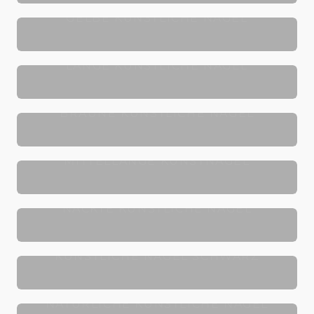
GELBE KÜNSTLICHE NÄGEL
LANGE KÜNSTLICHE NÄGEL
BRAUNE KÜNSTLICHE NÄGEL
MITTELLANGE KUNSTNÄGEL
NACKTE KÜNSTLICHE NÄGEL
KÜNSTLICHE NÄGEL SCHWARZ
NATÜRLICHE KÜNSTLICHE NÄGEL