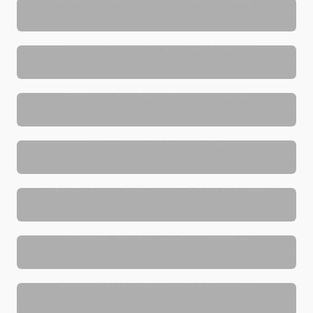
WEISSE KÜNSTLICHE NÄGEL
BLAUE KÜNSTLICHE NÄGEL
NEON-KUNSTNÄGEL
FALSCHE NÄGEL MIT FARBVERLAUF
KURZE KÜNSTLICHE NÄGEL
QUADRATISCHE KUNSTNÄGEL