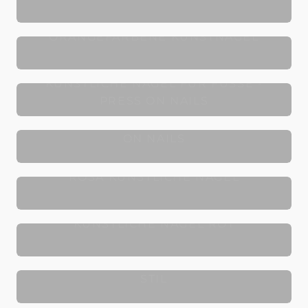
ORANGEFARBENE KUNSTNÄGEL
FALSCHE ZEHENNÄGEL -
KÜNSTLICHE NÄGEL FÜR FÜSSE - P
RESS ON NAILS
RUNDE KÜNSTLICHE NÄGEL - PRESS
ON NAILS
ROSA KÜNSTLICHE NÄGEL
KÜNSTLICHE NÄGEL ROT
KÜNSTLICHE NÄGEL IM STILETTO-
STIL