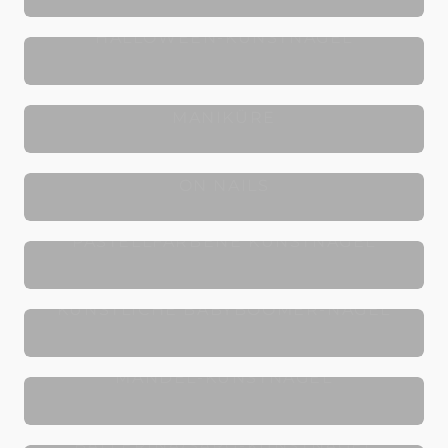
HALLOWEEN-KUNSTNÄGEL
FALSCHE NÄGEL FRANZÖSISCHE
MANIKÜRE
GLITZERNDE KUNSTNÄGEL - PRESS
ON NAILS
PASTELLFARBENE KUNSTNÄGEL
KÜNSTLICHE BABYBOOMER-NÄGEL
MANDEL-KUNSTNÄGEL
BALLERINA/SARG-KUNSTNÄGEL