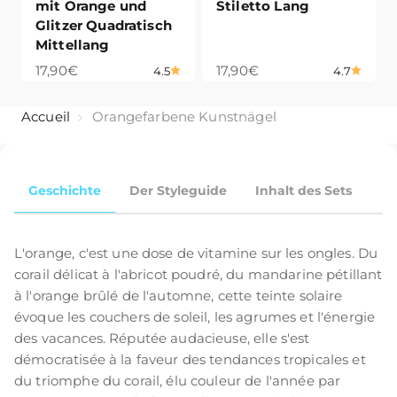
mit Orange und
Stiletto Lang
Glitzer Quadratisch
Mittellang
Angebot
Angebot
17,90€
17,90€
4.5
4.7
Accueil
Orangefarbene Kunstnägel
Geschichte
Der Styleguide
Inhalt des Sets
L'orange, c'est une dose de vitamine sur les ongles. Du
corail délicat à l'abricot poudré, du mandarine pétillant
à l'orange brûlé de l'automne, cette teinte solaire
évoque les couchers de soleil, les agrumes et l'énergie
des vacances. Réputée audacieuse, elle s'est
démocratisée à la faveur des tendances tropicales et
du triomphe du corail, élu couleur de l'année par