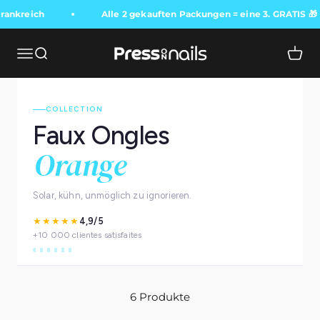
rankreich
Alle 2 gekauften Packungen = eine 3. GRATIS 🎁
Press On Nails
Navigationsmenü öffnen
Suche öffnen
Waren
COLLECTION
Faux Ongles
Orange
Solar, kühn, unmöglich zu ignorieren.
★★★★★
4,9/5
+10 000 clientes satisfaites
6 Produkte