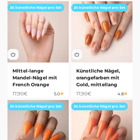
24 künstliche Nägel pro Set
24 künstliche Nägel pro Set
Mittel-lange
Künstliche Nägel,
Mandel-Nägel mit
orangefarben mit
French Orange
Gold, mittellang
Angebot
Angebot
17,90€
17,90€
5.0
4.8
24 künstliche Nägel pro Set
24 künstliche Nägel pro Set