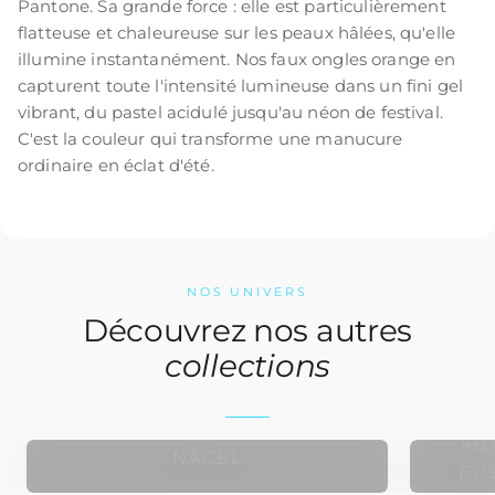
Pantone. Sa grande force : elle est particulièrement
flatteuse et chaleureuse sur les peaux hâlées, qu'elle
illumine instantanément. Nos faux ongles orange en
capturent toute l'intensité lumineuse dans un fini gel
vibrant, du pastel acidulé jusqu'au néon de festival.
C'est la couleur qui transforme une manucure
ordinaire en éclat d'été.
NOS UNIVERS
Découvrez nos autres
collections
FA
KÜNSTLICHE BABYBOOMER-
KÜ
NÄGEL
FÜS