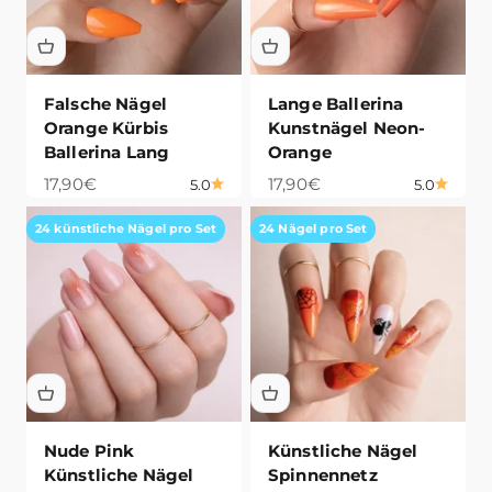
Falsche Nägel
Lange Ballerina
Orange Kürbis
Kunstnägel Neon-
Ballerina Lang
Orange
Angebot
Angebot
17,90€
17,90€
5.0
5.0
24 künstliche Nägel pro Set
24 Nägel pro Set
Nude Pink
Künstliche Nägel
Künstliche Nägel
Spinnennetz