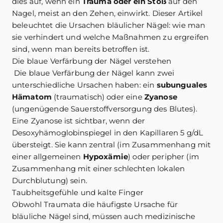
dies auf, wenn ein
Trauma oder ein Stoß
auf den
Nagel, meist an den Zehen, einwirkt. Dieser Artikel
beleuchtet die Ursachen bläulicher Nägel: wie man
sie verhindert und welche Maßnahmen zu ergreifen
sind, wenn man bereits betroffen ist.
Die blaue Verfärbung der Nägel verstehen
Die blaue Verfärbung der Nägel kann zwei
unterschiedliche Ursachen haben: ein
subunguales
Hämatom
(traumatisch) oder eine
Zyanose
(ungenügende Sauerstoffversorgung des Blutes).
Eine Zyanose ist sichtbar, wenn der
Desoxyhämoglobinspiegel in den Kapillaren 5 g/dL
übersteigt. Sie kann zentral (im Zusammenhang mit
einer allgemeinen
Hypoxämie
) oder peripher (im
Zusammenhang mit einer schlechten lokalen
Durchblutung) sein.
Taubheitsgefühle und kalte Finger
Obwohl Traumata die häufigste Ursache für
bläuliche Nägel sind, müssen auch medizinische