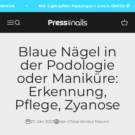
kreich
Alle 2 gekauften Packungen = eine 3. GRATIS 🎁
Press On Nails
Navigationsmenü öffnen
Suche öffnen
Waren
Blaue Nägel in
der Podologie
oder Maniküre:
Erkennung,
Pflege, Zyanose
27. Okt 2023
Von Chloé Ambre Maurin